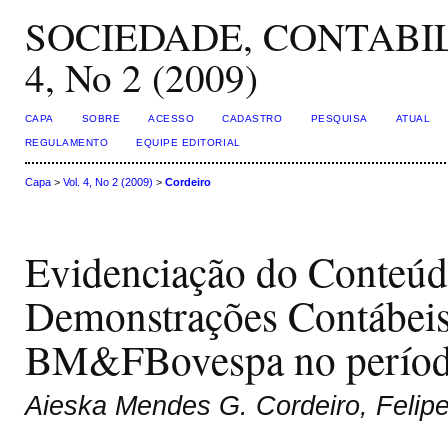
SOCIEDADE, CONTABIL
4, No 2 (2009)
CAPA
SOBRE
ACESSO
CADASTRO
PESQUISA
ATUAL
REGULAMENTO
EQUIPE EDITORIAL
Capa
>
Vol. 4, No 2 (2009)
>
Cordeiro
Evidenciação do Conteúd
Demonstrações Contábeis
BM&FBovespa no períod
Aieska Mendes G. Cordeiro, Feli