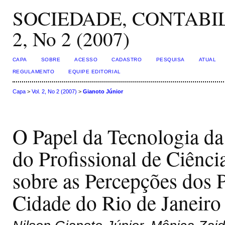
SOCIEDADE, CONTABIL
2, No 2 (2007)
CAPA
SOBRE
ACESSO
CADASTRO
PESQUISA
ATUAL
REGULAMENTO
EQUIPE EDITORIAL
Capa
>
Vol. 2, No 2 (2007)
>
Gianoto Júnior
O Papel da Tecnologia d
do Profissional de Ciênc
sobre as Percepções dos 
Cidade do Rio de Janeiro