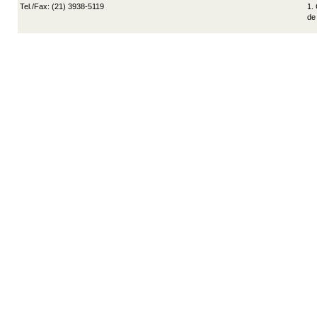
Tel./Fax: (21) 3938-5119
1.
de