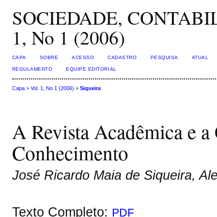
SOCIEDADE, CONTABIL
1, No 1 (2006)
CAPA
SOBRE
ACESSO
CADASTRO
PESQUISA
ATUAL
REGULAMENTO
EQUIPE EDITORIAL
Capa
>
Vol. 1, No 1 (2006)
>
Siqueira
A Revista Acadêmica e a
Conhecimento
José Ricardo Maia de Siqueira, A
Texto Completo:
PDF