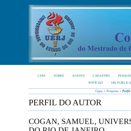
CAPA
SOBRE
ACESSO
CADASTRO
PESQUI
NOTÍCIAS
##E-PUBLIC
Capa
>
Pesquisa
>
Perfil
PERFIL DO AUTOR
COGAN, SAMUEL, UNIVER
DO RIO DE JANEIRO