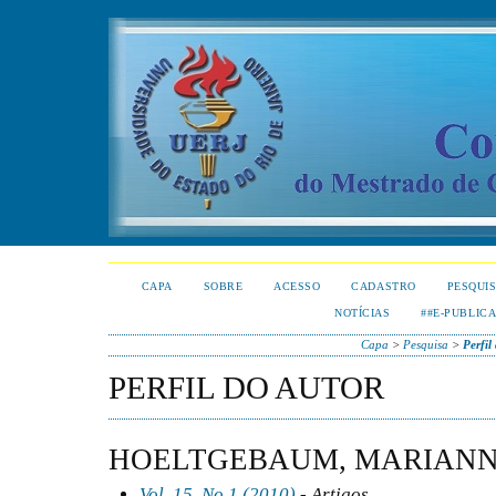
CAPA
SOBRE
ACESSO
CADASTRO
PESQUI
NOTÍCIAS
##E-PUBLIC
Capa
>
Pesquisa
>
Perfil
PERFIL DO AUTOR
HOELTGEBAUM, MARIAN
Vol. 15, No 1 (2010)
- Artigos