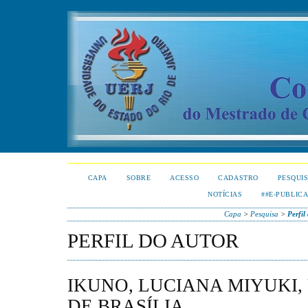
CAPA
SOBRE
ACESSO
CADASTRO
PESQUI
NOTÍCIAS
##E-PUBLIC
Capa
>
Pesquisa
>
Perfil
PERFIL DO AUTOR
IKUNO, LUCIANA MIYUKI,
DE BRASÍLIA