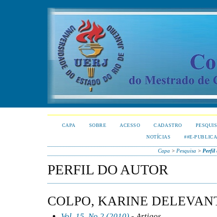
CAPA
SOBRE
ACESSO
CADASTRO
PESQUI
NOTÍCIAS
##E-PUBLIC
Capa
>
Pesquisa
>
Perfil
PERFIL DO AUTOR
COLPO, KARINE DELEVAN
Vol. 15, No 2 (2010)
- Artigos