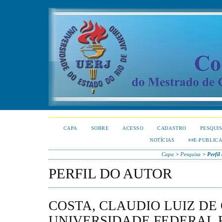
CAPA
SOBRE
ACESSO
CADASTRO
PESQUI
NOTÍCIAS
##E-PUBLIC
Capa
>
Pesquisa
>
Perfil
PERFIL DO AUTOR
COSTA, CLAUDIO LUIZ DE 
UNIVERSIDADE FEDERAL 