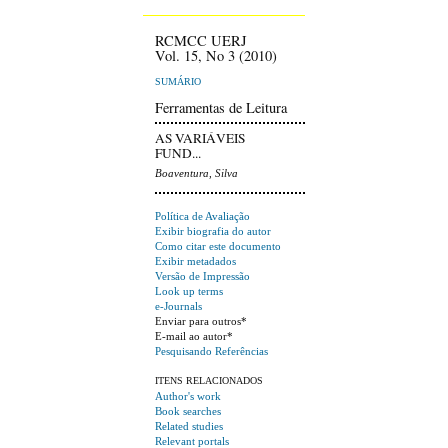
RCMCC UERJ
Vol. 15, No 3 (2010)
SUMÁRIO
Ferramentas de Leitura
AS VARIÁVEIS
FUND...
Boaventura, Silva
Política de Avaliação
Exibir biografia do autor
Como citar este documento
Exibir metadados
Versão de Impressão
Look up terms
e-Journals
Enviar para outros*
E-mail ao autor*
Pesquisando Referências
ITENS RELACIONADOS
Author's work
Book searches
Related studies
Relevant portals