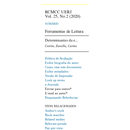
RCMCC UERJ
Vol. 25, No 2 (2020)
SUMÁRIO
Ferramentas de Leitura
Determinantes da e...
Cotrim, Zanolla, Carmo
Política de Avaliação
Exibir biografia do autor
Como citar este documento
Exibir metadados
Versão de Impressão
Look up terms
e-Journals
Enviar para outros*
E-mail ao autor*
Pesquisando Referências
ITENS RELACIONADOS
Author's work
Book searches
Related studies
Relevant portals
Pay-per-view