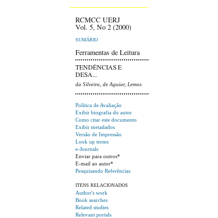
RCMCC UERJ
Vol. 5, No 2 (2000)
SUMÁRIO
Ferramentas de Leitura
TENDÊNCIAS E
DESA...
da Silveira, de Aguiar, Lemos
Política de Avaliação
Exibir biografia do autor
Como citar este documento
Exibir metadados
Versão de Impressão
Look up terms
e-Journals
Enviar para outros*
E-mail ao autor*
Pesquisando Referências
ITENS RELACIONADOS
Author's work
Book searches
Related studies
Relevant portals