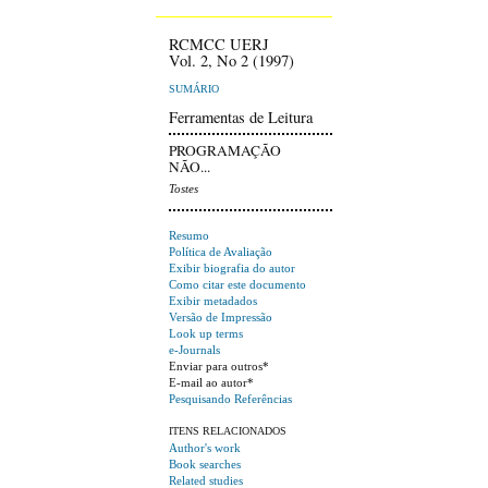
RCMCC UERJ
Vol. 2, No 2 (1997)
SUMÁRIO
Ferramentas de Leitura
PROGRAMAÇÃO
NÃO...
Tostes
Resumo
Política de Avaliação
Exibir biografia do autor
Como citar este documento
Exibir metadados
Versão de Impressão
Look up terms
e-Journals
Enviar para outros*
E-mail ao autor*
Pesquisando Referências
ITENS RELACIONADOS
Author's work
Book searches
Related studies