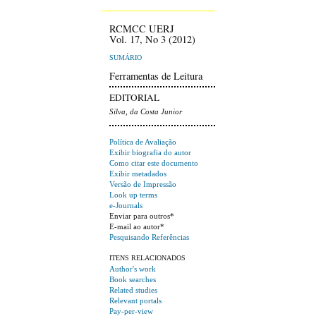
RCMCC UERJ
Vol. 17, No 3 (2012)
SUMÁRIO
Ferramentas de Leitura
EDITORIAL
Silva, da Costa Junior
Política de Avaliação
Exibir biografia do autor
Como citar este documento
Exibir metadados
Versão de Impressão
Look up terms
e-Journals
Enviar para outros*
E-mail ao autor*
Pesquisando Referências
ITENS RELACIONADOS
Author's work
Book searches
Related studies
Relevant portals
Pay-per-view