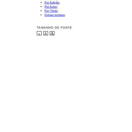
Por Edição
Por Autor
Por Título
Outras revistas
TAMANHO DE FONTE