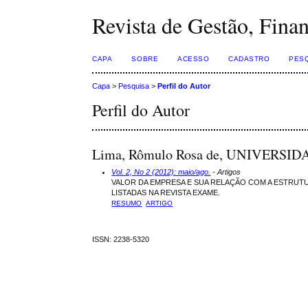
Revista de Gestão, Fina
CAPA
SOBRE
ACESSO
CADASTRO
PES
Capa
>
Pesquisa
>
Perfil do Autor
Perfil do Autor
Lima, Rômulo Rosa de, UNIVERSID
Vol. 2, No 2 (2012): maio/ago.
- Artigos
VALOR DA EMPRESA E SUA RELAÇÃO COM A ESTRUTU
LISTADAS NA REVISTA EXAME.
RESUMO
ARTIGO
ISSN: 2238-5320