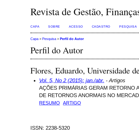
Revista de Gestão, Finança
CAPA
SOBRE
ACESSO
CADASTRO
PESQUISA
Capa
>
Pesquisa
>
Perfil do Autor
Perfil do Autor
Flores, Eduardo, Universidade de
Vol. 5, No 2 (2015): jan./abr.
- Artigos
AÇÕES PRIMÁRIAS GERAM RETORNO A
DE RETORNOS ANORMAIS NO MERCADO
RESUMO
ARTIGO
ISSN: 2238-5320