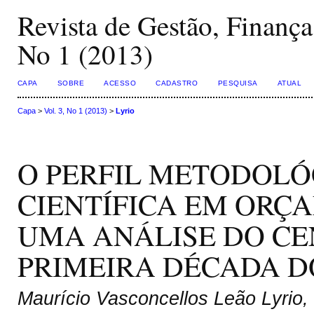
Revista de Gestão, Finança
No 1 (2013)
CAPA
SOBRE
ACESSO
CADASTRO
PESQUISA
ATUAL
Capa
>
Vol. 3, No 1 (2013)
>
Lyrio
O PERFIL METODOLÓ
CIENTÍFICA EM ORÇ
UMA ANÁLISE DO CE
PRIMEIRA DÉCADA D
Maurício Vasconcellos Leão Lyrio,