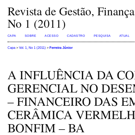
Revista de Gestão, Finança
No 1 (2011)
CAPA
SOBRE
ACESSO
CADASTRO
PESQUISA
ATUAL
Capa
>
Vol. 1, No 1 (2011)
>
Ferreira Júnior
A INFLUÊNCIA DA C
GERENCIAL NO DES
– FINANCEIRO DAS E
CERÂMICA VERMELH
BONFIM – BA