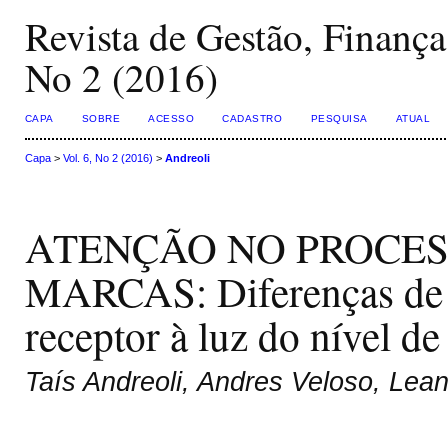
Revista de Gestão, Finança
No 2 (2016)
CAPA
SOBRE
ACESSO
CADASTRO
PESQUISA
ATUAL
Capa
>
Vol. 6, No 2 (2016)
>
Andreoli
ATENÇÃO NO PROCE
MARCAS: Diferenças de i
receptor à luz do nível de
Taís Andreoli, Andres Veloso, Lean