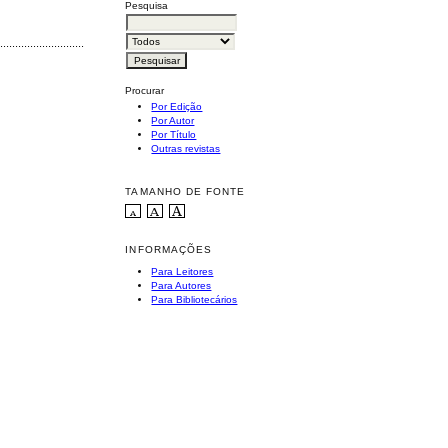
Pesquisa
............................................
Procurar
Por Edição
Por Autor
Por Título
Outras revistas
TAMANHO DE FONTE
INFORMAÇÕES
Para Leitores
Para Autores
Para Bibliotecários