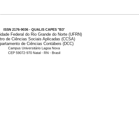
.....................................................................................................................................................
ISSN 2176-9036 - QUALIS CAPES "B3
"
idade Federal do Rio Grande do Norte (UFRN)
tro de Ciências Sociais Aplicadas (CCSA)
partamento de Ciências Contábeis (DCC)
Campus Universitário Lagoa Nova
CEP 59072-970 Natal - RN - Brasil