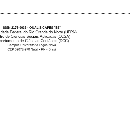
.....................................................................................................................................................
ISSN 2176-9036 - QUALIS CAPES "B3
"
idade Federal do Rio Grande do Norte (UFRN)
tro de Ciências Sociais Aplicadas (CCSA)
partamento de Ciências Contábeis (DCC)
Campus Universitário Lagoa Nova
CEP 59072-970 Natal - RN - Brasil