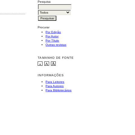
Pesquisa
............................................
Procurar
Por Edição
Por Autor
Por Título
Outras revistas
TAMANHO DE FONTE
INFORMAÇÕES
Para Leitores
Para Autores
Para Bibliotecários