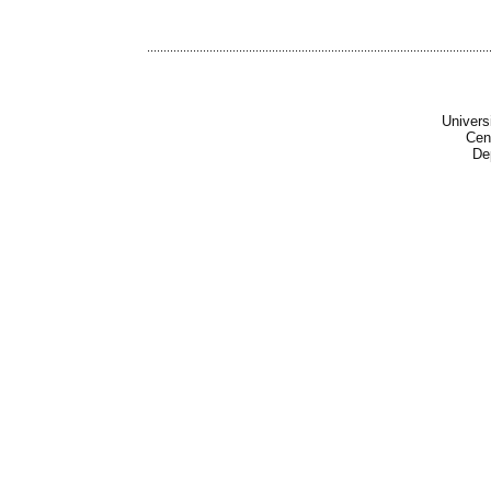
........................................................................................................
Univers
Cen
De