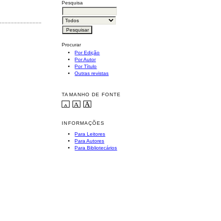
Pesquisa
............................................
Procurar
Por Edição
Por Autor
Por Título
Outras revistas
TAMANHO DE FONTE
INFORMAÇÕES
Para Leitores
Para Autores
Para Bibliotecários