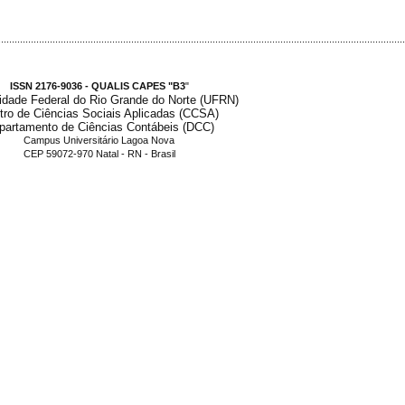
.....................................................................................................................................................
ISSN 2176-9036 - QUALIS CAPES "B3
"
idade Federal do Rio Grande do Norte (UFRN)
tro de Ciências Sociais Aplicadas (CCSA)
partamento de Ciências Contábeis (DCC)
Campus Universitário Lagoa Nova
CEP 59072-970 Natal - RN - Brasil