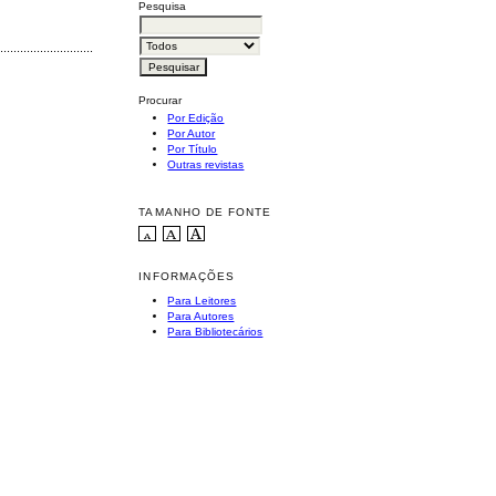
Pesquisa
............................................
Procurar
Por Edição
Por Autor
Por Título
Outras revistas
TAMANHO DE FONTE
INFORMAÇÕES
Para Leitores
Para Autores
Para Bibliotecários