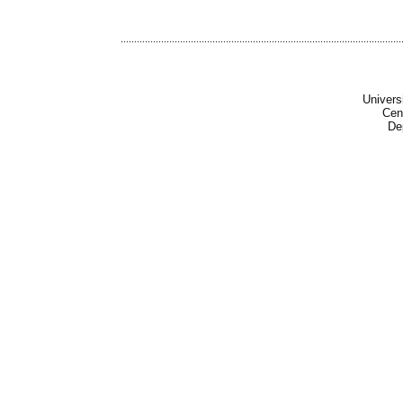
........................................................................................................
Univers
Cen
De