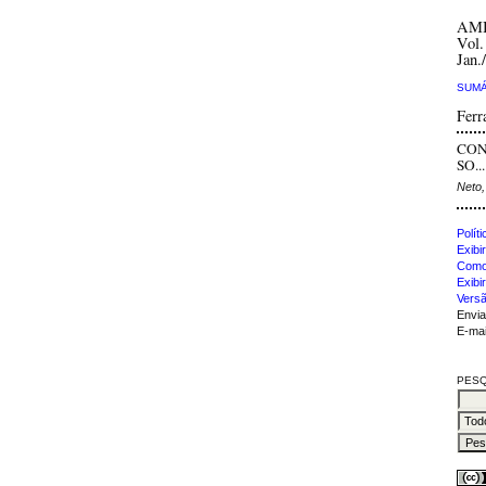
AM
Vol.
Jan.
SUMÁ
Ferr
CON
SO...
Neto,
Polít
Exibir
Como 
Exibi
Versã
Envia
E-mai
PESQ