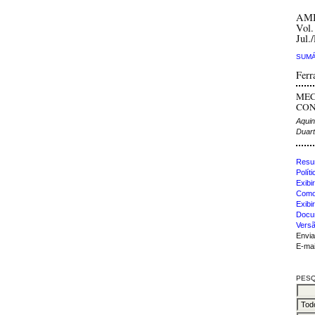
AM
Vol.
Jul.
SUMÁ
Ferr
MEC
CONT
Aquin
Duart
Resu
Polít
Exibir
Como 
Exibi
Docu
Versã
Envia
E-mai
PESQ