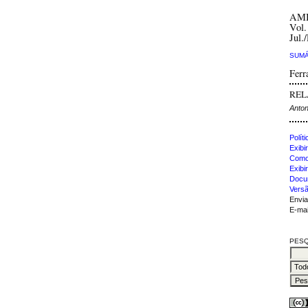
AM
Vol.
Jul.
SUMÁ
Ferr
REL
Anton
Polít
Exibir
Como 
Exibi
Docu
Versã
Envia
E-mai
PESQ