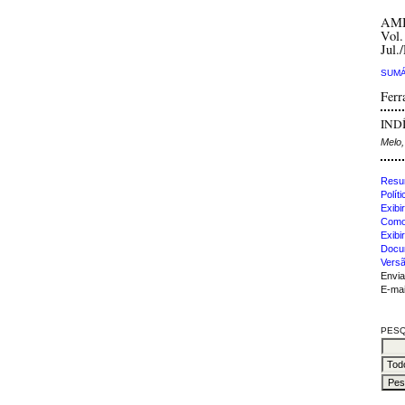
AM
Vol.
Jul.
SUMÁ
Ferr
INDÍ
Melo,
Resu
Polít
Exibir
Como 
Exibi
Docu
Versã
Envia
E-mai
PESQ