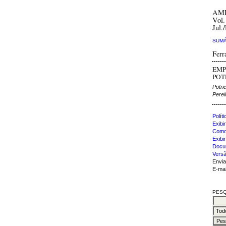
AM
Vol.
Jul.
SUMÁ
Ferr
EMP
POT
Potri
Perei
Polít
Exibir
Como 
Exibi
Docu
Versã
Envia
E-mai
PESQ