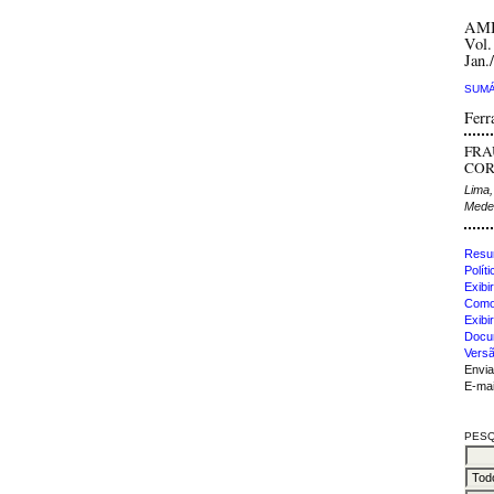
AM
Vol.
Jan.
SUMÁ
Ferr
FRA
COR
Lima,
Mede
Resu
Polít
Exibir
Como 
Exibi
Docu
Versã
Envia
E-mai
PESQ