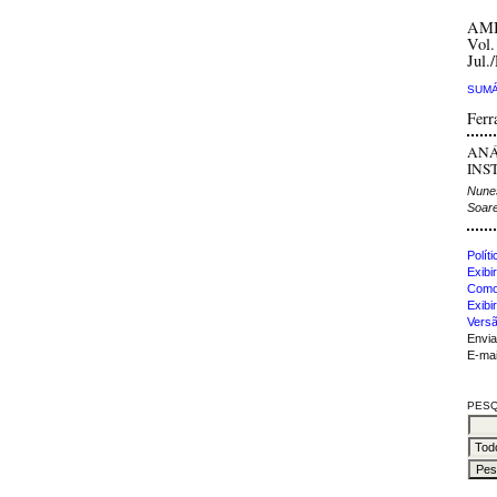
AM
Vol.
Jul.
SUMÁ
Ferr
ANÁ
INST
Nunes
Soar
Polít
Exibir
Como 
Exibi
Versã
Envia
E-mai
PESQ