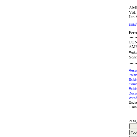
AM
Vol.
Jan.
SUMÁ
Ferr
CON
AMBI
Freit
Gonça
Resu
Polít
Exibir
Como 
Exibi
Docu
Versã
Envia
E-mai
PESQ