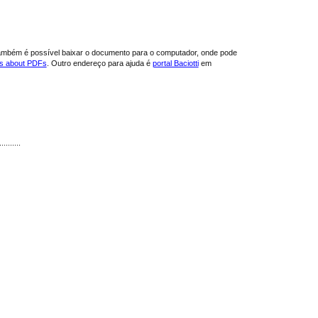
ambém é possível baixar o documento para o computador, onde pode
ns about PDFs
. Outro endereço para ajuda é
portal Baciotti
em
..........