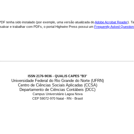
PDF tenha sido instalado (por exemplo, uma versão atualizada do
Adobe Acrobat Reader
). T
, salvar e trabalhar com PDFs, o portal Highwire Press possui um
Frequently Asked Questio
.....................................................................................................................................................
ISSN 2176-9036 - QUALIS CAPES "B3
"
Universidade Federal do Rio Grande do Norte (UFRN)
Centro de Ciências Sociais Aplicadas (CCSA)
Departamento de Ciências Contábeis (DCC)
Campus Universitário Lagoa Nova
CEP 59072-970 Natal - RN - Brasil