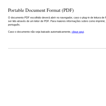
Portable Document Format (PDF)
O documento PDF escolhido deverá abrir no navegador, caso o plug-in de leitura de 
ser lido através de um leitor de PDF. Para maiores informações sobre como imprimir
português.
Caso o documento não seja baixado automaticamente,
clique aqui
.
..........................................................................................................................................