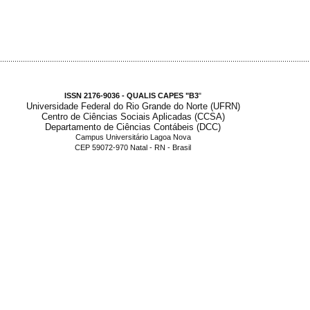
.....................................................................................................................................................
ISSN 2176-9036 - QUALIS CAPES "B3
"
Universidade Federal do Rio Grande do Norte (UFRN)
Centro de Ciências Sociais Aplicadas (CCSA)
Departamento de Ciências Contábeis (DCC)
Campus Universitário Lagoa Nova
CEP 59072-970 Natal - RN - Brasil