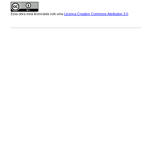
Esta obra está licenciada sob uma
Licença Creative Commons Attribution 3.0
.
..........................................................................................................................................