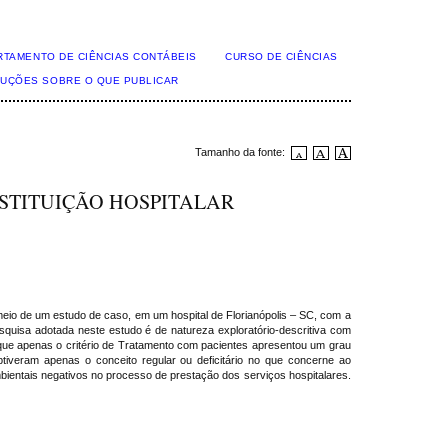
RTAMENTO DE CIÊNCIAS CONTÁBEIS
CURSO DE CIÊNCIAS
TRUÇÕES SOBRE O QUE PUBLICAR
Tamanho da fonte:
STITUIÇÃO HOSPITALAR
r meio de um estudo de caso, em um hospital de Florianópolis – SC, com a
esquisa adotada neste estudo é de natureza exploratório-descritiva com
 que apenas o critério de Tratamento com pacientes apresentou um grau
iveram apenas o conceito regular ou deficitário no que concerne ao
bientais negativos no processo de prestação dos serviços hospitalares.