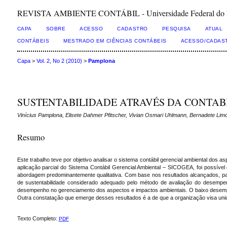
REVISTA AMBIENTE CONTÁBIL - Universidade Federal do Rio 
CAPA
SOBRE
ACESSO
CADASTRO
PESQUISA
ATUAL
CONTÁBEIS
MESTRADO EM CIÊNCIAS CONTÁBEIS
ACESSO/CADAS
Capa
>
Vol. 2, No 2 (2010)
>
Pamplona
SUSTENTABILIDADE ATRAVÉS DA CONTABI
Vinícius Pamplona, Elisete Dahmer Pfitscher, Vivian Osmari Uhlmann, Bernadete Lim
Resumo
Este trabalho teve por objetivo analisar o sistema contábil gerencial ambiental dos 
aplicação parcial do Sistema Contábil Gerencial Ambiental – SICOGEA, foi possível 
abordagem predominantemente qualitativa. Com base nos resultados alcançados, par
de sustentabilidade considerado adequado pelo método de avaliação do desempen
desempenho no gerenciamento dos aspectos e impactos ambientais. O baixo desempenh
Outra constatação que emerge desses resultados é a de que a organização visa unic
Texto Completo:
PDF