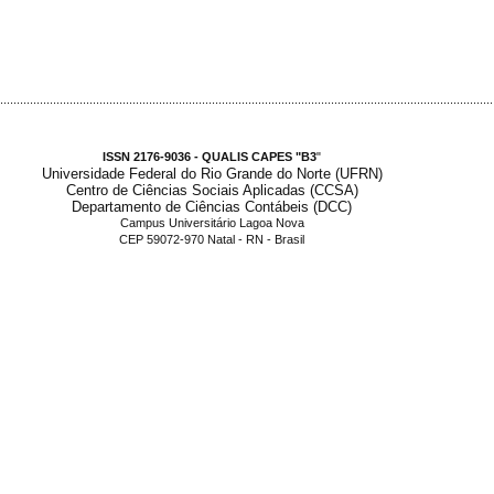
.....................................................................................................................................................
ISSN 2176-9036 - QUALIS CAPES "B3
"
Universidade Federal do Rio Grande do Norte (UFRN)
Centro de Ciências Sociais Aplicadas (CCSA)
Departamento de Ciências Contábeis (DCC)
Campus Universitário Lagoa Nova
CEP 59072-970 Natal - RN - Brasil