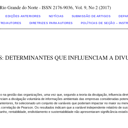
Grande do Norte - ISSN 2176-9036, Vol. 9, No 2 (2017)
EDIÇÕES ANTERIORES
NOTÍCIAS
SUBMISSÃO DE ARTIGOS
DEPA
TRO/AUTORES
DIRETRIZES PARA AUTORES
POLÍTICAS DE SEÇÃO – INS
: DETERMINANTES QUE INFLUENCIAM A DI
 na gestão das organizações, uma vez que, segundo a teoria da divulgação, influencia dir
fluenciam a divulgação voluntária de informações ambientais das empresas consideradas pot
nteriores, foi selecionado um conjunto de variáveis que poderiam impactar no maior ou me
orrelação de Pearson. Os resultados indicam que a variável independente relatório de sust
ho, rentabilidade, endividamento e sustentabilidade não apresentaram significância estatís