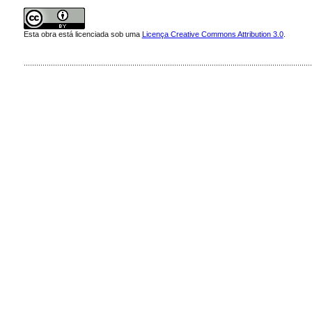
Esta obra está licenciada sob uma
Licença Creative Commons Attribution 3.0
.
..........................................................................................................................................