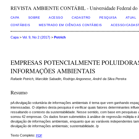
REVISTA AMBIENTE CONTÁBIL - Universidade Federal do Rio 
CAPA
SOBRE
ACESSO
CADASTRO
PESQUISA
ATUAL
CONTÁBEIS
MESTRADO EM CIÊNCIAS CONTÁBEIS
ACESSO/CADAS
Capa
>
Vol. 9, No 2 (2017)
>
Potrich
EMPRESAS POTENCIALMENTE POLUIDORAS
INFORMAÇÕES AMBIENTAIS
Rafaele Potrich, Marcilde Sabadin, Rodrigo Angonese, André da Silva Pereira
Resumo
pA divulgação voluntária de informações ambientais é tema que vem ganhando espaço
interessadas. O objetivo desta pesquisa é verificar quais fatores determinantes in
ressaltando o contexto da sustentabilidade. Nesse sentido, com base em pesquisas a
somou 42 empresas. Os dados foram submetidos à análise de regressão múltipla e à c
divulgação de informações ambientais, enquanto que as variáveis independentes taman
divulgação de informações ambientais; sustentabilidade. /p
Texto Completo:
PDF