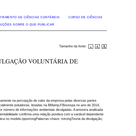
RTAMENTO DE CIÊNCIAS CONTÁBEIS
CURSO DE CIÊNCIAS
TRUÇÕES SOBRE O QUE PUBLICAR
Tamanho da fonte:
VULGAÇÃO VOLUNTÁRIA DE
etamente na percepção de valor da empresa pelas diversas partes
encialmente poluidoras, listadas na BMamp;FBovespa no ano de 2014,
nor número de informações ambientais divulgadas. A amostra analisada
entabilidade confirma uma relação positiva com a variável dependente
tica no modelo./ppstrongPalavras-chave: /strongTeoria da divulgação;