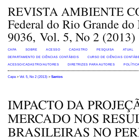
REVISTA AMBIENTE CON
Federal do Rio Grande do 
9036, Vol. 5, No 2 (2013)
CAPA
SOBRE
ACESSO
CADASTRO
PESQUISA
ATUAL
DEPARTAMENTO DE CIÊNCIAS CONTÁBEIS
CURSO DE CIÊNCIAS CONTÁB
ACESSO/CADASTRO/AUTORES
DIRETRIZES PARA AUTORES
POLÍTIC
Capa
>
Vol. 5, No 2 (2013)
>
Santos
IMPACTO DA PROJEÇ
MERCADO NOS RESUL
BRASILEIRAS NO PERÍ