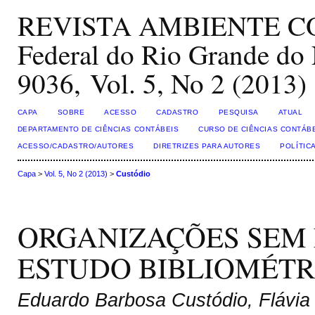
REVISTA AMBIENTE CON
Federal do Rio Grande do 
9036, Vol. 5, No 2 (2013)
CAPA
SOBRE
ACESSO
CADASTRO
PESQUISA
ATUAL
DEPARTAMENTO DE CIÊNCIAS CONTÁBEIS
CURSO DE CIÊNCIAS CONTÁB
ACESSO/CADASTRO/AUTORES
DIRETRIZES PARA AUTORES
POLÍTIC
Capa
>
Vol. 5, No 2 (2013)
>
Custódio
ORGANIZAÇÕES SEM 
ESTUDO BIBLIOMÉTR
Eduardo Barbosa Custódio, Flávia 