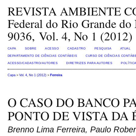
REVISTA AMBIENTE CON
Federal do Rio Grande do 
9036, Vol. 4, No 1 (2012)
CAPA
SOBRE
ACESSO
CADASTRO
PESQUISA
ATUAL
DEPARTAMENTO DE CIÊNCIAS CONTÁBEIS
CURSO DE CIÊNCIAS CONTÁB
ACESSO/CADASTRO/AUTORES
DIRETRIZES PARA AUTORES
POLÍTIC
Capa
>
Vol. 4, No 1 (2012)
>
Ferreira
O CASO DO BANCO P
PONTO DE VISTA DA 
Brenno Lima Ferreira, Paulo Robe