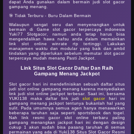
dapat Anda gunakan dalam bermain judi slot gacor
gampang menang.
🎯 Tidak Terburu - Buru Dalam Bermain
Walaupun sangat seru dan menyenangkan untuk
bermain di Game slot gacor terpercaya indonesia
Yuki77 Slotgacor, namun anda tetap harus bisa
mengendalikan hawa nafsu anda dalam memainkan
link slot online winrate rtp tertinggi. Lakukan
manajemen waktu dan modular yang baik dan ambil
tindakan yang diperlukan sebelum memutar slot gacor
terpercaya mudah menang Pasti Jackpot.
Link Situs Slot Gacor Daftar Dan Raih
Gampang Menang Jackpot
Slot gacor hari ini mendefinisikan sebuah daftar situs
judi slot online gampang menang karena menyediakan
link judi slot online jackpot terbesar. Saat ini, bersama
YUKI138 maka daftar link judi
slot gacor
hari ini
gampang menang jackpot tentunya bukanlah hal yang
sulit. Pada umumnya semua agen hanya menawarkan
beberapa taruhan saja seperti sportsbook dan togel.
Nah link resmi gacor slot online terbaru paling
gampang menangkan jackpot hari ini dengan design
cukup 1 akun sudah bisa pasang taruhan di semua
permainan yang ada di Yuki138 Situs Slot Gacor Resmi