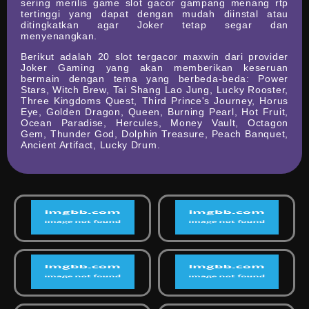
sering merilis game slot gacor gampang menang rtp
tertinggi yang dapat dengan mudah diinstal atau
ditingkatkan agar Joker tetap segar dan
menyenangkan.
Berikut adalah 20 slot tergacor maxwin dari provider
Joker Gaming yang akan memberikan keseruan
bermain dengan tema yang berbeda-beda: Power
Stars, Witch Brew, Tai Shang Lao Jung, Lucky Rooster,
Three Kingdoms Quest, Third Prince's Journey, Horus
Eye, Golden Dragon, Queen, Burning Pearl, Hot Fruit,
Ocean Paradise, Hercules, Money Vault, Octagon
Gem, Thunder God, Dolphin Treasure, Peach Banquet,
Ancient Artifact, Lucky Drum.