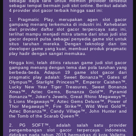
sebagai daya tarik untuk memilih provider tersebut
sebagai tempat bermain judi slot online. Berikut adalah
4 provider slot gacor terbaik hingga saat ini:
1. Pragmatic Play, merupakan agen slot gacor
gampang menang terkemuka di industri ini. Kehebatan
dari provider daftar slot gacor terpercaya satu ini,
terlihat mampu menjadi mitra utama dari situs judi slot
gacor deposit pulsa sebagai penyedia game slot untuk
situs taruhan mereka. Dengan teknologi dan tim
developer game yang kuat, membuat produk pragmatic
play hadir dengan sangat memukau.
Hingga kini, telah diliris ratusan game judi slot gacor
gampang menang dengan tema dan pola taruhan yang
berbeda-beda. Adapun 19 game slot gacor dari
pragmatic play adalah: Sweet Bonanza™, Gates of
Olympus™, Starlight Princess™, Emperor Caishen™,
Lucky New Year Tiger Treasures, Sweet Bonanza
Xmas™, Aztec Gems, Bonanza Gold™, Pyramid
Bonanza™, Joker's Jewels, Great Rhino Megaways™,
5 Lions Megaways™, Aztec Gems Deluxe™, Power of
Thor Megaways™, Fire Strike™, Wild West Gold™,
Aztec Bonanza™, Candy Village™, John Hunter and
the Tomb of the Scarab Queen™.
2. PG SOFT™, adalah salah satu provider
pengembangan slot gacor terpercaya indonesia,
didirikan pada tahun 2015 bermarkas di kota Valletta,