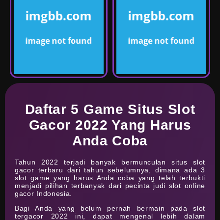
Daftar 5 Game Situs Slot
Gacor 2022 Yang Harus
Anda Coba
Tahun 2022 terjadi banyak bermunculan situs slot
gacor terbaru dari tahun sebelumnya, dimana ada 3
slot game yang harus Anda coba yang telah terbukti
menjadi pilihan terbanyak dari pecinta judi slot online
gacor Indonesia.
Bagi Anda yang belum pernah bermain pada slot
tergacor 2022 ini, dapat mengenal lebih dalam