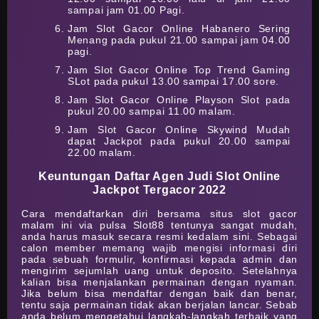
sampai jam 01.00 Pagi.
Jam Slot Gacor Online Habanero Sering
Menang pada pukul 21.00 sampai jam 04.00
pagi.
Jam Slot Gacor Online Top Trend Gaming
SLot pada pukul 13.00 sampai 17.00 sore.
Jam Slot Gacor Online Playson Slot pada
pukul 20.00 sampai 11.00 malam.
Jam Slot Gacor Online Skywind Mudah
dapat Jackpot pada pukul 20.00 sampai
22.00 malam.
Keuntungan Daftar Agen Judi Slot Online
Jackpot Tergacor 2022
Cara mendaftarkan diri bersama situs slot gacor
malam ini via pulsa Slot88 tentunya sangat mudah,
anda harus masuk secara resmi kedalam sini. Sebagai
calon member memang wajib mengisi informasi diri
pada sebuah formulir, konfirmasi kepada admin dan
mengirim sejumlah uang untuk deposito. Setelahnya
kalian bisa menjalankan permainan dengan nyaman.
Jika belum bisa mendaftar dengan baik dan benar,
tentu saja permainan tidak akan berjalan lancar. Sebab
anda belum mengetahui langkah-langkah terbaik yang