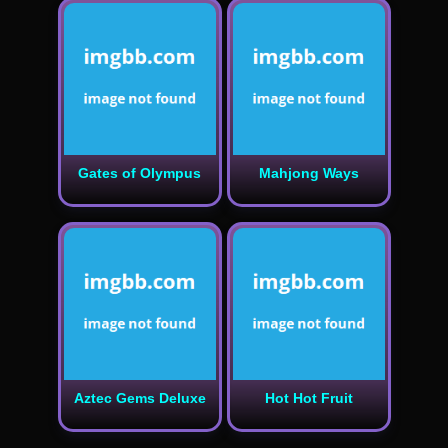
Gates of Olympus
Mahjong Ways
Aztec Gems Deluxe
Hot Hot Fruit