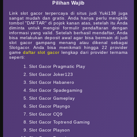
Pilihan Wajib
Link slot gacor terpercaya di situs judi Yuki138 juga
sangat mudah dan gratis. Anda hanya perlu mengklik
tombol "DAFTAR" di pojok kanan atas, setelah itu Anda
diminta untuk mengisi formulir pendaftaran dengan
informasi yang valid. Setelah berhasil mendaftar, Anda
bisa melakukan deposit awal agar bisa bermain di judi
slot gacor gampang menang atau dikenal sebagai
Slotgacor. Anda bisa menikmati hingga 22 provider
game
daftar slot gacor
lengkap dari provider ternama
seperti:
Slot Gacor Pragmatic Play
Slot Gacor Joker123
Slot Gacor Habanero
Slot Gacor Spadegaming
Slot Gacor Gameplay
Slot Gacor Playngo
Slot Gacor CQ9
Slot Gacor Toptrend Gaming
Slot Gacor Playson