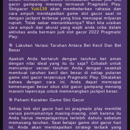
gacor gampang menang termasuk Pragmatic Play.
Slotgacor
Yuki138
akan membeberkan rahasia dan
cara ampuh mendapatkan game slot gacor saat ini
dengan jackpot terbesar yang bisa mencapai milyaran
rupiah. Tidak sabar menantikannya? Mari kita uraikan
cara ampuh dan akurat yang wajib anda coba dalam
aktivitas anda bermain judi slot gacor 2022 Pragmatic
Play:
🎯 Lakukan Variasi Taruhan Antara Bet Kecil Dan Bet
Besar
Apakah Anda bertaruh dengan taruhan bet aman
dengan nilai ideal yang itu itu saja? Cobalah untuk
mencampur variasi taruhan Anda dengan sesekali
membuat taruhan kecil dan besar di setiap putaran
game slot gacor terpercaya Pragmatic Play. Dikatakan
bahwa dengan cara ini, Anda dapat mencapai
kemenangan besar situs slot gacor gampang menang
maxwin tepercaya untuk memenangkan jackpot besar.
🎯 Pahami Karakter Game Slot Gacor
Setiap link slot gacor hari ini pragmatic play memiliki
variasi permainannya masing-masing, oleh karena itu
Anda harus mempelajarinya terlebih dahulu sebelum
memasang taruhan. Saat belajar game slot gacor hari
ini, Anda akan mendapatkan strategi terbaik yang