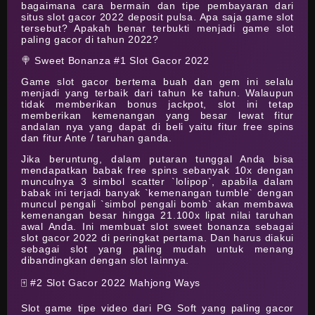
bagaimana cara bermain dan tipe pembayaran dari
situs slot gacor 2022 deposit pulsa. Apa saja game slot
tersebut? Apakah benar terbukti menjadi game slot
paling gacor di tahun 2022?
🍭 Sweet Bonanza #1 Slot Gacor 2022
Game slot gacor bertema buah dan gem ini selalu
menjadi yang terbaik dari tahun ke tahun. Walaupun
tidak memberikan bonus jackpot, slot ini tetap
memberikan kemenangan yang besar lewat fitur
andalan nya yang dapat di beli yaitu fitur free spins
dan fitur Ante / taruhan ganda.
Jika beruntung, dalam putaran tunggal Anda bisa
mendapatkan babak free spins sebanyak 10x dengan
munculnya 3 simbol scatter `lolipop`, apabila dalam
babak ini terjadi banyak `kemenangan tumble` dengan
muncul pengali `simbol pengali bomb` akan membawa
kemenangan besar hingga 21.100x lipat nilai taruhan
awal Anda. Ini membuat slot sweet bonanza sebagai
slot gacor 2022 di peringkat pertama. Dan harus diakui
sebagai slot yang paling mudah untuk menang
dibandingkan dengan slot lainnya.
🀄 #2 Slot Gacor 2022 Mahjong Ways
Slot game tipe video dari PG Soft yang paling gacor