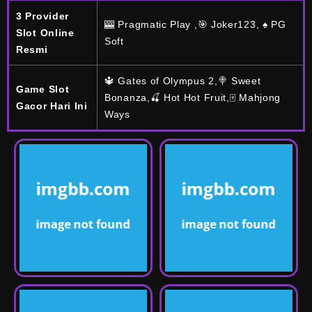
3 Provider
🎰 Pragmatic Play ,🎯 Joker123, ♠️ PG
Slot Online
Soft
Resmi
🔱 Gates of Olympus 2,🍭 Sweet
Game Slot
Bonanza,🍒 Hot Hot Fruit,🀄 Mahjong
Gacor Hari Ini
Ways️