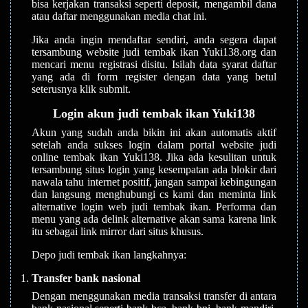
bisa kerjakan transaksi seperti deposit, mengambil dana
atau daftar menggunakan media chat ini.
Jika anda ingin mendaftar sendiri, anda segera dapat
tersambung website judi tembak ikan Yuki138.org dan
mencari menu registrasi disitu. Isilah data syarat daftar
yang ada di form register dengan data yang betul
seterusnya klik submit.
Login akun judi tembak ikan Yuki138
Akun yang sudah anda bikin ini akan automatis aktif
setelah anda sukses login dalam portal website judi
online tembak ikan Yuki138. Jika ada kesulitan untuk
tersambung situs login yang kesempatan ada blokir dari
nawala tahu internet positif, jangan sampai kebingungan
dan langsung menghubungi cs kami dan meminta link
alternative login web judi tembak ikan. Performa dan
menu yang ada delink alternative akan sama karena link
itu sebagai link mirror dari situs khusus.
Depo judi tembak ikan langkahnya:
Transfer bank nasional
Dengan menggunakan media transaksi transfer di antara