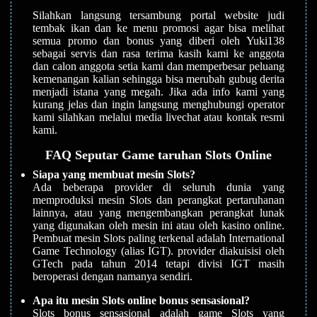
Silahkan langsung tersambung portal website judi
tembak ikan dan ke menu promosi agar bisa melihat
semua promo dan bonus yang diberi oleh Yuki138
sebagai servis dan rasa terima kasih kami ke anggota
dan calon anggota setia kami dan memperbesar peluang
kemenangan kalian sehingga bisa merubah gubug derita
menjadi istana yang megah. Jika ada info kami yang
kurang jelas dan ingin langsung menghubungi operator
kami silahkan melalui media livechat atau kontak resmi
kami.
FAQ Seputar Game taruhan Slots Online
Siapa yang membuat mesin Slots?
Ada beberapa provider di seluruh dunia yang
memproduksi mesin Slots dan perangkat pertaruhanan
lainnya, atau yang mengembangkan perangkat lunak
yang digunakan oleh mesin ini atau oleh kasino online.
Pembuat mesin Slots paling terkenal adalah International
Game Technology (alias IGT). provider diakuisisi oleh
GTech pada tahun 2014 tetapi divisi IGT masih
beroperasi dengan namanya sendiri.
Apa itu mesin Slots online bonus sensasional?
Slots bonus sensasional adalah game Slots yang