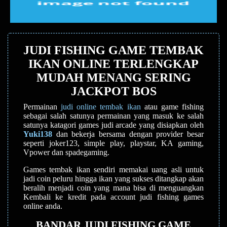
JUDI FISHING GAME TEMBAK
IKAN ONLINE TERLENGKAP
MUDAH MENANG SERING
JACKPOT BOS
Permainan
judi online tembak ikan
atau game fishing
sebagai salah satunya permainan yang masuk ke salah
satunya katagori games judi arcade yang disiapkan oleh
Yuki138
dan bekerja bersama dengan provider besar
seperti joker123, simple play, playstar, KA gaming,
Vpower dan spadegaming.
Games tembak ikan sendiri memakai uang asli untuk
jadi coin peluru hingga ikan yang sukses ditangkap akan
beralih menjadi coin yang mana bisa di menguangkan
Kembali ke kredit pada account judi fishing games
online anda.
BANDAR JUDI FISHING GAME