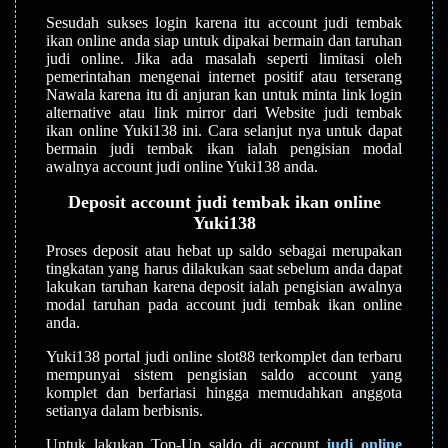
Sesudah sukses login karena itu account judi tembak
ikan online anda siap untuk dipakai bermain dan taruhan
judi online. Jika ada masalah seperti limitasi oleh
pemerintahan mengenai internet positif atau terserang
Nawala karena itu di anjuran kan untuk minta link login
alternative atau link mirror dari Website judi tembak
ikan online Yuki138 ini. Cara selanjut nya untuk dapat
bermain judi tembak ikan ialah pengisian modal
awalnya account judi online Yuki138 anda.
Deposit account judi tembak ikan online
Yuki138
Proses deposit atau hebat up saldo sebagai merupakan
tingkatan yang harus dilakukan saat sebelum anda dapat
lakukan taruhan karena deposit ialah pengisian awalnya
modal taruhan pada account judi tembak ikan online
anda.
Yuki138 portal judi online slot88 terkomplet dan terbaru
mempunyai sistem pengisian saldo account yang
komplet dan berfariasi hingga memudahkan anggota
setianya dalam berbisnis.
Untuk lakukan Top-Up saldo di account
judi online