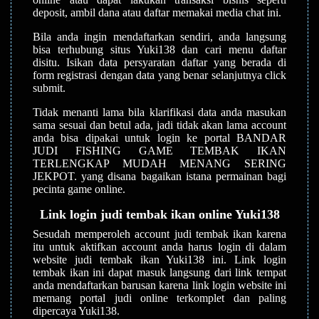
deposit, ambil dana atau daftar memakai media chat ini.
Bila anda ingin mendaftarkan sendiri, anda langsung
bisa terhubung situs Yuki138 dan cari menu daftar
disitu. Isikan data persyaratan daftar yang berada di
form registrasi dengan data yang benar selanjutnya click
submit.
Tidak menanti lama bila klarifikasi data anda masukan
sama sesuai dan betul ada, jadi tidak akan lama account
anda bisa dipakai untuk login ke portal BANDAR
JUDI FISHING GAME TEMBAK IKAN
TERLENGKAP MUDAH MENANG SERING
JEKPOT. yang disana bagaikan istana permainan bagi
pecinta game online.
Link login judi tembak ikan online Yuki138
Sesudah memperoleh account judi tembak ikan karena
itu untuk aktifkan account anda harus login di dalam
website judi tembak ikan Yuki138 ini. Link login
tembak ikan ini dapat masuk langsung dari link tempat
anda mendaftarkan barusan karena link login website ini
memang portal judi online terkomplet dan paling
dipercaya Yuki138.