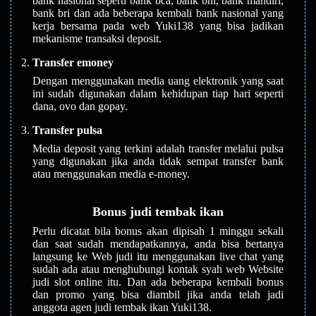
bank nasional seperti bank bca, bank bni, bank mandiri,
bank bri dan ada beberapa kembali bank nasional yang
kerja bersama pada web Yuki138 yang bisa jadikan
mekanisme transaksi deposit.
Transfer emoney
Dengan menggunakan media uang elektronik yang saat
ini sudah digunakan dalam kehidupan tiap hari seperti
dana, ovo dan gopay.
Transfer pulsa
Media deposit yang terkini adalah transfer melalui pulsa
yang digunakan jika anda tidak sempat transfer bank
atau menggunakan media e-money.
Bonus judi tembak ikan
Perlu dicatat bila bonus akan dipisah 1 minggu sekali
dan saat sudah mendapatkannya, anda bisa bertanya
langsung ke Web judi itu menggunakan live chat yang
sudah ada atau menghubungi kontak syah web Website
judi slot online itu. Dan ada beberapa kembali bonus
dan promo yang bisa diambil jika anda telah jadi
anggota agen judi tembak ikan Yuki138.