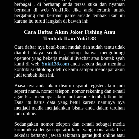
berbagai , di berharap anda terasa suka dan nyaman
bermain di web Yuki138. Jika anda tertarik untuk
bergabung dan bermain game arcade tembak ikan ini
karena itu turuti langkah di bawah ini:
Cara Daftar Akun Joker Fishing Atau
Tembak Ikan Yuki138
Cara daftar nya betul-betul mudah dan sudah tentu tidak
diambil biaya sedikit , cukup hanya mengubungi
operator yang bekerja melalui livechat atau kontak syah
kami di web
Yuki138.com
anda segera dapat meminta
kontribusi ditolong oleh cs kami sampai mendapat akun
judi tembak ikan ini.
Biasa nya anda akan disuruh syarat register akun judi
seperti nama, nomor telepon, nomor rekening dan e-mail
agar bisa mendapat akun judi arcade tembak ikan ini.
Data itu harus data yang betul karena nantinya nya
menjadi media menjalankan bisnis anda dalam taruhan
judi online.
Sedangakan nomor telepon dan e-mail sebagai media
komunikasi dengan operator kami yang mana anda bisa
sekedar bertanya jawab sekitaran game judi online atau