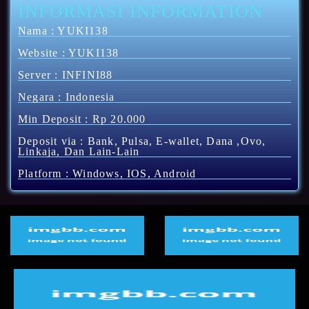
INFORMASI INFORMATION
Nama : YUKI138
Website : YUKI138
Server : INFINI88
Negara : Indonesia
Min Deposit : Rp 20.000
Deposit via : Bank, Pulsa, E-wallet, Dana ,Ovo,
Linkaja, Dan Lain-Lain
Platform : Windows, IOS, Android