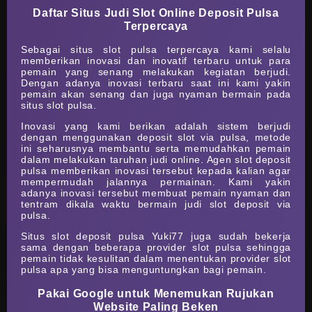
Daftar Situs Judi Slot Online Deposit Pulsa
Terpercaya
Sebagai situs slot pulsa terpercaya kami selalu
memberikan inovasi dan inovatif terbaru untuk para
pemain yang senang melakukan kegiatan berjudi.
Dengan adanya inovasi terbaru saat ini kami yakin
pemain akan senang dan juga nyaman bermain pada
situs slot pulsa.
Inovasi yang kami berikan adalah sistem berjudi
dengan menggunakan deposit slot via pulsa, metode
ini seharusnya membantu serta memudahkan pemain
dalam melakukan taruhan judi online. Agen slot deposit
pulsa memberikan inovasi tersebut kepada kalian agar
mempermudah jalannya permainan. Kami yakin
adanya inovasi tersebut membuat pemain nyaman dan
tentram dikala waktu bermain judi slot deposit via
pulsa.
Situs slot deposit pulsa Yuki77 juga sudah bekerja
sama dengan beberapa provider slot pulsa sehingga
pemain tidak kesulitan dalam menentukan provider slot
pulsa apa yang bisa menguntungkan bagi pemain.
Pakai Google untuk Menemukan Rujukan
Website Paling Beken