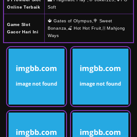
Online Terbaik
Soft
🔱 Gates of Olympus,🍭 Sweet
Game Slot
Bonanza,🍒 Hot Hot Fruit,🀄 Mahjong
Gacor Hari Ini
Ways️