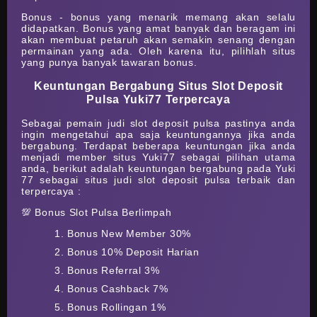
Bonus - bonus yang menarik memang akan selalu
didapatkan. Bonus yang amat banyak dan beragam ini
akan membuat petaruh akan semakin senang dengan
permainan yang ada. Oleh karena itu, pilihlah situs
yang punya banyak tawaran bonus.
Keuntungan Bergabung Situs Slot Deposit
Pulsa Yuki77 Terpercaya
Sebagai pemain judi slot deposit pulsa pastinya anda
ingin mengetahui apa saja keuntungannya jika anda
bergabung. Terdapat beberapa keuntungan jika anda
menjadi member situs Yuki77 sebagai pilihan utama
anda, berikut adalah keuntungan bergabung pada Yuki
77 sebagai situs judi slot deposit pulsa terbaik dan
terpercaya :
💯 Bonus Slot Pulsa Berlimpah
Bonus New Member 30%
Bonus 10% Deposit Harian
Bonus Referral 3%
Bonus Cashback 7%
Bonus Rollingan 1%