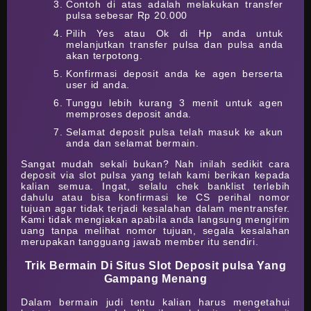
Contoh di atas adalah melakukan transfer
pulsa sebesar Rp 20.000
Pilih Yes atau Ok di Hp anda untuk
melanjutkan transfer pulsa dan pulsa anda
akan terpotong.
Konfirmasi deposit anda ke agen berserta
user id anda.
Tunggu lebih kurang 3 menit untuk agen
memproses deposit anda.
Selamat deposit pulsa telah masuk ke akun
anda dan selamat bermain.
Sangat mudah sekali bukan? Nah inilah sedikit cara
deposit via slot pulsa yang telah kami berikan kepada
kalian semua. Ingat, selalu chek banklist terlebih
dahulu atau bisa konfirmasi ke CS perihal nomor
tujuan agar tidak terjadi kesalahan dalam mentransfer.
Kami tidak mengiakan apabila anda langsung mengirim
uang tanpa melihat nomor tujuan, segala kesalahan
merupakan tangguang jawab member itu sendiri.
Trik Bermain Di Situs Slot Deposit pulsa Yang
Gampang Menang
Dalam bermain judi tentu kalian harus mengetahui