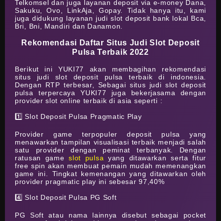
Telkomsel dan juga layanan deposit via e-money Dana,
Sakuku, Ovo, LinkAja, Gopay. Tidak hanya itu, kami
juga didukung layanan judi slot deposit bank lokal Bca,
Bri, Bni, Mandiri dan Danamon.
Rekomendasi Daftar Situs Judi Slot Deposit
Pulsa Terbaik 2022
Berikut ini YUKI77 akan membagihan rekomendasi
situs judi slot deposit pulsa terbaik di indonesia.
Dengan RTP terbesar, Sebagai situs judi slot deposit
pulsa terpercaya YUKI77 juga bekerjasama dengan
provider slot online terbaik di asia seperti :
1️⃣ Slot Deposit Pulsa Pragmatic Play
Provider game terpopuler deposit pulsa yang
menawarkan tampilan visualisasi terbaik menjadi salah
satu provider dengan peminat terbanyak. Dengan
ratusan game
slot pulsa
yang ditawarkan serta fitur
free spin akan membuat pemain mudah memenangkan
game ini. Tingkat kemenangan yang ditawarkan oleh
provider pragmatic play ini sebesar 97,40%
4️⃣ Slot Deposit Pulsa PG Soft
PG Soft atau nama lainnya disebut sebagai pocket