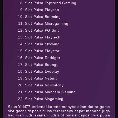
Slot Pulsa Toptrend Gaming
Slot Pulsa Playson
Slot Pulsa Booming
Slot Pulsa Microgaming
Slot Pulsa PG Soft
Slot Pulsa Playtech
Slot Pulsa Skywind
Slot Pulsa Playstar
Slot Pulsa Redtiger
Slot Pulsa Boongo
Slot Pulsa Evoplay
Slot Pulsa Netent
Slot Pulsa Nolimitcity
Slot Pulsa Mancala Gaming
Slot Pulsa Aisgaming
Situs Yuki77 terkenal karena menyediakan daftar game
slot gacor deposit pulsa terpercaya cepat menang juga
hadirkan judi layanan judi slot online deposit via pulsa