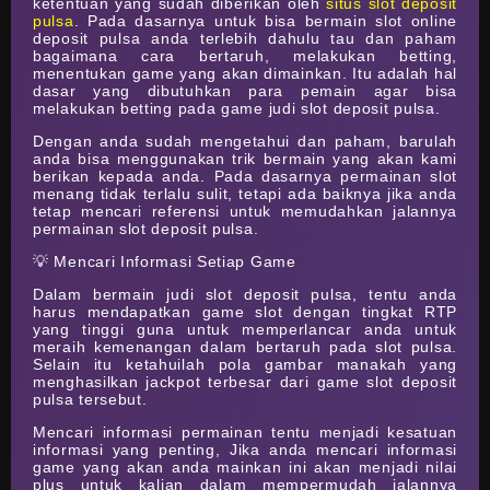
ketentuan yang sudah diberikan oleh
situs slot deposit
pulsa
. Pada dasarnya untuk bisa bermain slot online
deposit pulsa anda terlebih dahulu tau dan paham
bagaimana cara bertaruh, melakukan betting,
menentukan game yang akan dimainkan. Itu adalah hal
dasar yang dibutuhkan para pemain agar bisa
melakukan betting pada game judi slot deposit pulsa.
Dengan anda sudah mengetahui dan paham, barulah
anda bisa menggunakan trik bermain yang akan kami
berikan kepada anda. Pada dasarnya permainan slot
menang tidak terlalu sulit, tetapi ada baiknya jika anda
tetap mencari referensi untuk memudahkan jalannya
permainan slot deposit pulsa.
💡 Mencari Informasi Setiap Game
Dalam bermain judi slot deposit pulsa, tentu anda
harus mendapatkan game slot dengan tingkat RTP
yang tinggi guna untuk memperlancar anda untuk
meraih kemenangan dalam bertaruh pada slot pulsa.
Selain itu ketahuilah pola gambar manakah yang
menghasilkan jackpot terbesar dari game slot deposit
pulsa tersebut.
Mencari informasi permainan tentu menjadi kesatuan
informasi yang penting, Jika anda mencari informasi
game yang akan anda mainkan ini akan menjadi nilai
plus untuk kalian dalam mempermudah jalannya