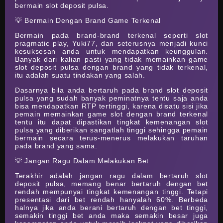
bermain slot deposit pulsa.
💡 Bermain Dengan Brand Game Terkenal
Bermain pada brand-brand terkenal seperti slot
pragmatic play, Yuki77, dan seterusnya menjadi kunci
kesuksesan anda untuk mendapatkan keunggulan.
Banyak dari kalian pasti yang tidak memainkan game
slot deposit pulsa dengan brand yang tidak terkenal,
itu adalah suatu tindakan yang salah.
Dasarnya bila anda bertaruh pada brand slot deposit
pulsa yang sudah banyak peminatnya tentu saja anda
bisa mendapatkan RTP tertinggi, karena disatu sisi jika
pemain memainkan game slot dengan brand terkenal
tentu itu dapat dipastikan tingkat kemenangan slot
pulsa yang diberikan sangatlah tinggi sehingga pemain
bermain secara terus-menerus melakukan taruhan
pada brand yang sama.
💡 Jangan Ragu Dalam Melakukan Bet
Terakhir adalah jangan ragu dalam bertaruh slot
deposit pulsa, memang benar bertaruh dengan bet
rendah mempunyai tingkat kemenangan tinggi. Tetapi
presentasi dari bet rendah hanyalah 60%. Berbeda
halnya jika anda berani bertaruh dengan bet tinggi,
semakin tinggi bet anda maka semakin besar juga