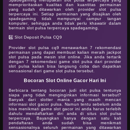
memprioritaskan kualitas dan kuantitas permainan
yang sudah ditawarkan oleh provider slot pulsa
terpercaya ini. Setiap permainan yang disajikan oleh
spadegaming tidak mempunyai campur tangan
komputer, sehingga anda tidak perlu khawatir dalam
bermain slot pulsa terpercaya spadegaming.
4️⃣ Slot Deposit Pulsa CQ9
Provider slot pulsa cq9 menawarkan 7 rekomendasi
permainan yang dapat membuat kalian meraih jackpot
slot pulsa pada mesin slot online. Jika anda tertarik
dengan 7 rekomendasi game slot pulsa dari provider
slot pulsa kalian bisa langsung coba dan dapatkan
sensasional dari game slot pulsa tersebut.
Bocoran Slot Online Gacor Hari Ini
Berbicara tentang bocoran judi slot pulsa tentunya
siapa yang tidak menginginkan informasi tersebut?
Banyak dari slotter mania yang masih mencari
informasi slot gacor pulsa. Namun tentu sebelum anda
bisa menikmati game slot gacor ini anda harus terlebih
dahulu mendaftarkan diri anda di situs slot pulsa
terpercaya. Bayangkan hanya dengan satu kali
pendaftaran anda sudah bisa menikmati
sensasionalnya seluruh permainan yang ditawarkan